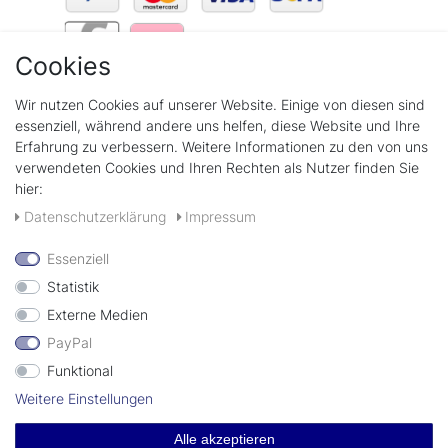
Cookies
Wir verschicken mit
Wir nutzen Cookies auf unserer Website. Einige von diesen sind
essenziell, während andere uns helfen, diese Website und Ihre
Erfahrung zu verbessern. Weitere Informationen zu den von uns
verwendeten Cookies und Ihren Rechten als Nutzer finden Sie
hier:
+49(0)89 58808889
Daten­schutz­erklärung
Impressum
Kontaktformular
Essenziell
Statistik
Externe Medien
PayPal
Funktional
© Copyright 2026 | lecksteine-shop.de by imima GmbH
Weitere Einstellungen
Alle akzeptieren