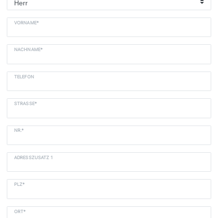
VORNAME*
NACHNAME*
TELEFON
STRASSE*
NR.*
ADRESSZUSATZ 1
PLZ*
ORT*