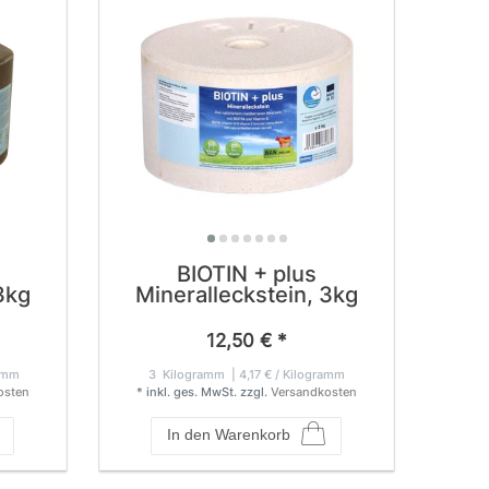
BIOTIN + plus
3kg
Mineralleckstein, 3kg
12,50 € *
ramm
3
Kilogramm
| 4,17 € / Kilogramm
osten
*
inkl. ges. MwSt.
zzgl.
Versandkosten
In den Warenkorb