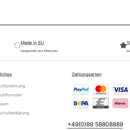
Made in EU
1
hergestellt aus Meersalz
du
liches
Zahlungsarten
rufsbelehrung
ufsformular
ssum
schutzerklärung
+49(0)89 58808889