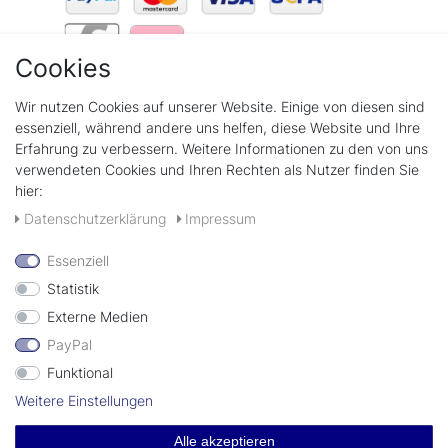
Cookies
Wir verschicken mit
Wir nutzen Cookies auf unserer Website. Einige von diesen sind
essenziell, während andere uns helfen, diese Website und Ihre
Erfahrung zu verbessern. Weitere Informationen zu den von uns
verwendeten Cookies und Ihren Rechten als Nutzer finden Sie
hier:
+49(0)89 58808889
Daten­schutz­erklärung
Impressum
Kontaktformular
Essenziell
Statistik
Externe Medien
PayPal
Funktional
© Copyright 2026 | lecksteine-shop.de by imima GmbH
Weitere Einstellungen
Alle akzeptieren