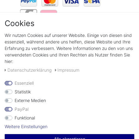
Cookies
Wir verschicken mit
Wir nutzen Cookies auf unserer Website. Einige von diesen sind
essenziell, während andere uns helfen, diese Website und Ihre
Erfahrung zu verbessern. Weitere Informationen zu den von uns
verwendeten Cookies und Ihren Rechten als Nutzer finden Sie
hier:
+49(0)89 58808889
Daten­schutz­erklärung
Impressum
Kontaktformular
Essenziell
Statistik
Externe Medien
PayPal
Funktional
© Copyright 2026 | lecksteine-shop.de by imima GmbH
Weitere Einstellungen