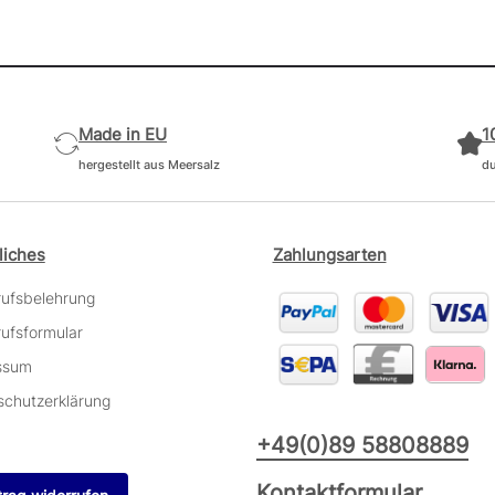
Made in EU
1
hergestellt aus Meersalz
du
liches
Zahlungsarten
rufsbelehrung
ufsformular
ssum
schutzerklärung
+49(0)89 58808889
Kontaktformular