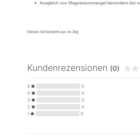
Ausgleich von Magnesiummangel besonders bei na
Dieses Set besteht aus 4x 3kg.
Kundenrezensionen
(0)
5
0
4
0
3
0
2
0
1
0