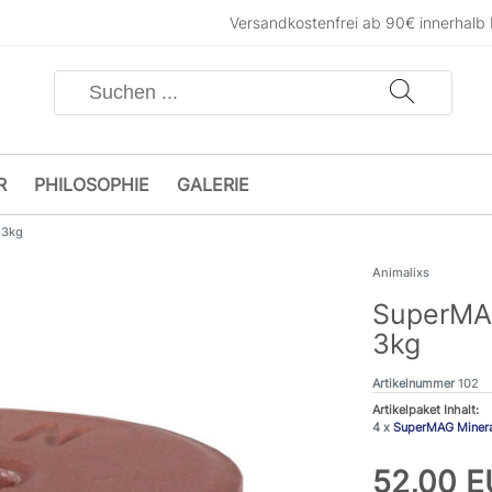
Versandkostenfrei ab 90€ innerhalb
R
PHILOSOPHIE
GALERIE
 3kg
Animalixs
SuperMAG
3kg
Artikelnummer
102
Artikelpaket Inhalt:
4 x
SuperMAG Mineral
52,00 