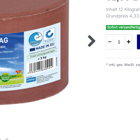
Inhalt
12
Kilogr
Grundpreis
4,33
Sofort versandfertig
* inkl. ges. MwSt. zz